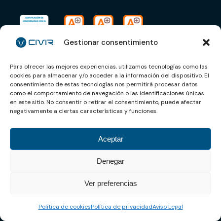
Gestionar consentimiento
Para ofrecer las mejores experiencias, utilizamos tecnologías como las
cookies para almacenar y/o acceder a la información del dispositivo. El
MENÚ
consentimiento de estas tecnologías nos permitirá procesar datos
como el comportamiento de navegación o las identificaciones únicas
en este sitio. No consentir o retirar el consentimiento, puede afectar
Áreas
negativamente a ciertas características y funciones.
Carreras
Sobre Civir
Aceptar
Contacto
Denegar
Ver preferencias
ÁREAS DE NEGOCIO
Política de cookies
Política de privacidad
Aviso Legal