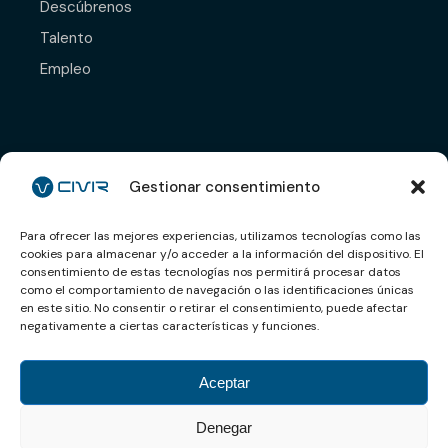
Descúbrenos
Talento
Empleo
Déjanos tu CV y nos
pondremos en contacto
Gestionar consentimiento
contigo.
Para ofrecer las mejores experiencias, utilizamos tecnologías como las
cookies para almacenar y/o acceder a la información del dispositivo. El
Enviar CV
consentimiento de estas tecnologías nos permitirá procesar datos
como el comportamiento de navegación o las identificaciones únicas
en este sitio. No consentir o retirar el consentimiento, puede afectar
negativamente a ciertas características y funciones.
Aviso legal
Aceptar
Política de privacidad
Denegar