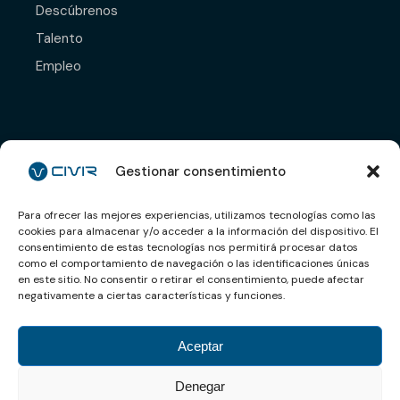
Descúbrenos
Talento
Empleo
Déjanos tu CV y nos
pondremos en contacto
Gestionar consentimiento
contigo.
Para ofrecer las mejores experiencias, utilizamos tecnologías como las
cookies para almacenar y/o acceder a la información del dispositivo. El
Enviar CV
consentimiento de estas tecnologías nos permitirá procesar datos
como el comportamiento de navegación o las identificaciones únicas
en este sitio. No consentir o retirar el consentimiento, puede afectar
negativamente a ciertas características y funciones.
Aviso legal
Aceptar
Política de privacidad
Denegar