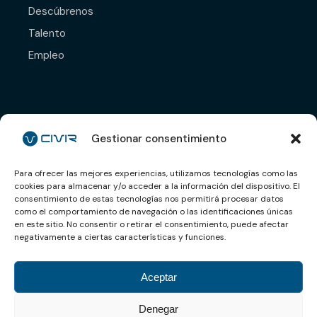
Descúbrenos
Talento
Empleo
Déjanos tu CV y nos
pondremos en contacto
Gestionar consentimiento
contigo.
Para ofrecer las mejores experiencias, utilizamos tecnologías como las
cookies para almacenar y/o acceder a la información del dispositivo. El
Enviar CV
consentimiento de estas tecnologías nos permitirá procesar datos
como el comportamiento de navegación o las identificaciones únicas
en este sitio. No consentir o retirar el consentimiento, puede afectar
negativamente a ciertas características y funciones.
Aviso legal
Aceptar
Política de privacidad
Denegar