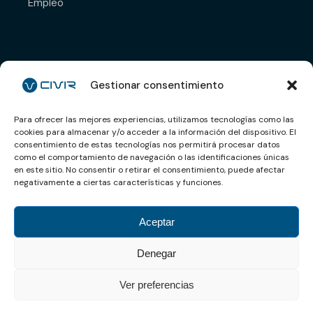
Empleo
Déjanos tu CV y nos
pondremos en contacto
Gestionar consentimiento
contigo.
Para ofrecer las mejores experiencias, utilizamos tecnologías como las
cookies para almacenar y/o acceder a la información del dispositivo. El
Enviar CV
consentimiento de estas tecnologías nos permitirá procesar datos
como el comportamiento de navegación o las identificaciones únicas
en este sitio. No consentir o retirar el consentimiento, puede afectar
negativamente a ciertas características y funciones.
Aviso legal
Aceptar
Política de privacidad
Denegar
Política de Cookies
Ver preferencias