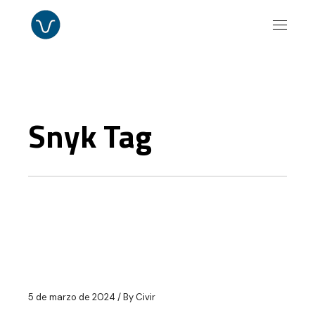
Skip
to
the
content
Snyk Tag
5 de marzo de 2024
By
Civir