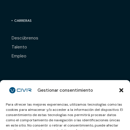
CARRERAS
Descúbrenos
Talento
Empleo
Déjanos tu CV y nos
pondremos en contacto
Gestionar consentimiento
contigo.
Para ofrecer las mejores experiencias, utilizamos tecnologías como las
cookies para almacenar y/o acceder a la información del dispositivo. El
Enviar CV
consentimiento de estas tecnologías nos permitirá procesar datos
como el comportamiento de navegación o las identificaciones únicas
en este sitio. No consentir o retirar el consentimiento, puede afectar