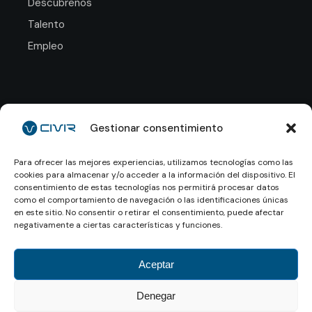
Descúbrenos
Talento
Empleo
Déjanos tu CV y nos
pondremos en contacto
Gestionar consentimiento
contigo.
Para ofrecer las mejores experiencias, utilizamos tecnologías como las
cookies para almacenar y/o acceder a la información del dispositivo. El
Enviar CV
consentimiento de estas tecnologías nos permitirá procesar datos
como el comportamiento de navegación o las identificaciones únicas
en este sitio. No consentir o retirar el consentimiento, puede afectar
negativamente a ciertas características y funciones.
Aviso legal
Aceptar
Política de privacidad
Denegar