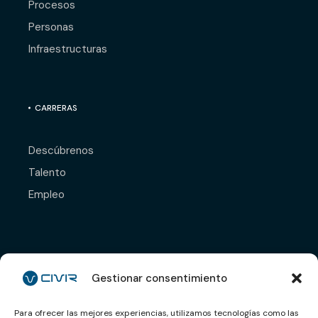
Procesos
Personas
Infraestructuras
CARRERAS
Descúbrenos
Talento
Empleo
Déjanos tu CV y nos
pondremos en contacto
Gestionar consentimiento
contigo.
Para ofrecer las mejores experiencias, utilizamos tecnologías como las